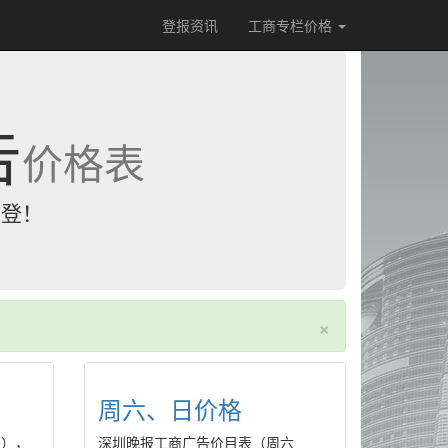
登报资讯
工商专栏价格
告
价格表
刊登！
×
周六、日价格
五），
深圳晚报工商广告价目表（周六