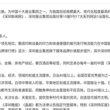
以事业法人登记注册。为中国十大报业集团之一，为我国目前规模最大、现代化程
《深圳新闻网》、深圳报业集团出版社等10报5刊17大系列网站1出版社
多人。
于领先地位；集团印刷设备的印力和快速便捷的报刊发行物流能力在中国
品牌排行榜》显示：深圳报业集团旗下媒体品牌价值稳步提升，其中深圳特区报
、会展、房地产经纪、餐饮酒店等经营，同时还承办每年一届的中国（深
治、经济、领域的权威主流媒体，日出40版以上。全国百家优秀报刊之
济领域。白领中等收入阶层，华南地区权威主流媒体，中国报业十强。日
都市生活和普通家庭，把触角伸向社会基层和平民百姓。日出40版以上
，关注社会、关爱民生，提供竞争时代丰富的资讯，创造现代城市文明。
》《深圳晚报》《晶报》都为法律公告指定刊登媒体，特别《深圳特区报
招租、声明启事、证件遗失、转让、通知的首选。