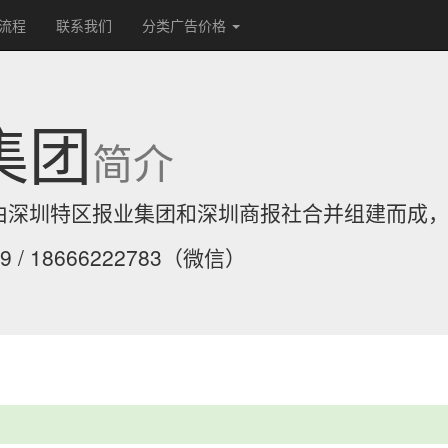
流程
联系我们
分类广告价格
集团
简介
0日由深圳特区报业集团和深圳商报社合并组建而成
 / 18666222783（微信）