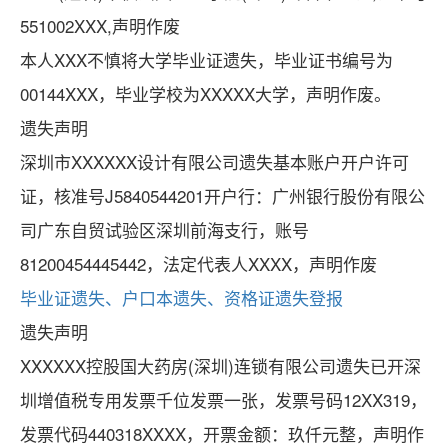
551002XXX,声明作废
本人XXX不慎将大学毕业证遗失，毕业证书编号为
00144XXX，毕业学校为XXXXX大学，声明作废。
遗失声明
深圳市XXXXXX设计有限公司遗失基本账户开户许可
证，核准号J5840544201开户行：广州银行股份有限公
司广东自贸试验区深圳前海支行，账号
81200454445442，法定代表人XXXX，声明作废
毕业证遗失、户口本遗失、资格证遗失登报
遗失声明
XXXXXX控股国大药房(深圳)连锁有限公司遗失已开深
圳增值税专用发票千位发票一张，发票号码12XX319，
发票代码440318XXXX，开票金额：玖仟元整，声明作