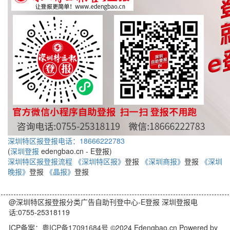
深圳特区报登报电话：18666222783
(
深圳登报
edengbao.cn - E登报)
深圳特区报登报流程
《深圳特区报》
登报
《深圳商报》
登报
《深圳
晚报》
登报
《晶报》
登报
@深圳特区报登报分类广告自助刊登中心-E登报 深圳登报电
话:0755-25318119
ICP备案：
粤ICP备17091684号
©2024 Edengbao.cn Powered by